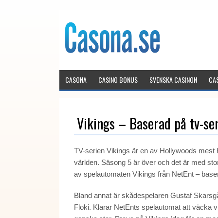
CASONA
CASINO BONUS
SVENSKA CASINON
CA
Vikings – Baserad på tv-
TV-serien Vikings är en av Hollywoods mest hy
världen. Säsong 5 är över och det är med sto
av spelautomaten Vikings från NetEnt – baser
Bland annat är skådespelaren Gustaf Skarsgår
Floki. Klarar NetEnts spelautomat att väcka v