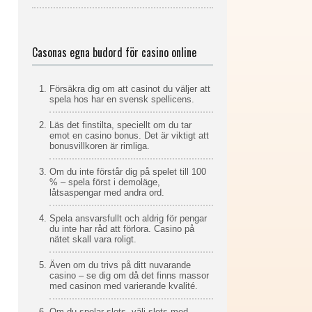
Casonas egna budord för casino online
Försäkra dig om att casinot du väljer att
spela hos har en svensk spellicens.
Läs det finstilta, speciellt om du tar
emot en casino bonus. Det är viktigt att
bonusvillkoren är rimliga.
Om du inte förstår dig på spelet till 100
% – spela först i demoläge,
låtsaspengar med andra ord.
Spela ansvarsfullt och aldrig för pengar
du inte har råd att förlora. Casino på
nätet skall vara roligt.
Även om du trivs på ditt nuvarande
casino – se dig om då det finns massor
med casinon med varierande kvalité.
Om du spelar slots, välj slots med