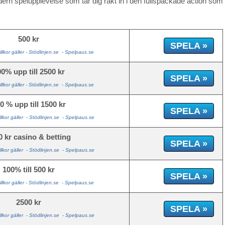
ern spelupplevelse som tar dig rakt in i den fullspäckade action som
500 kr
SPELA »
llkor gäller
Stödlinjen.se
Spelpaus.se
0% upp till 2500 kr
SPELA »
llkor gäller
Stödlinjen.se
Spelpaus.se
0 % upp till 1500 kr
SPELA »
llkor gäller
Stödlinjen.se
Spelpaus.se
0 kr casino & betting
SPELA »
llkor gäller
Stödlinjen.se
Spelpaus.se
100% till 500 kr
SPELA »
llkor gäller
Stödlinjen.se
Spelpaus.se
2500 kr
SPELA »
llkor gäller
Stödlinjen.se
Spelpaus.se