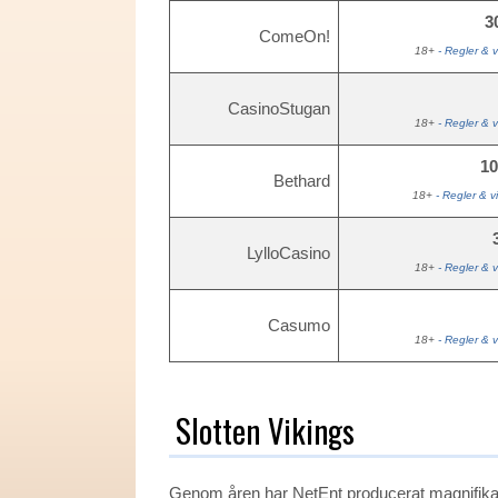
3
ComeOn!
18+
Regler & vi
CasinoStugan
18+
Regler & vi
10
Bethard
18+
Regler & vi
LylloCasino
18+
Regler & vi
Casumo
18+
Regler & vi
Slotten Vikings
Genom åren har NetEnt producerat magnifika s