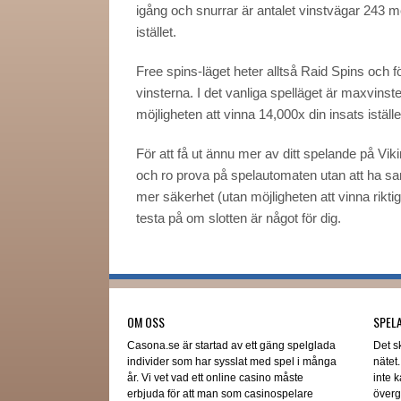
igång och snurrar är antalet vinstvägar 243 m
istället.
Free spins-läget heter alltså Raid Spins och f
vinsterna. I det vanliga spelläget är maxvins
möjligheten att vinna 14,000x din insats istället
För att få ut ännu mer av ditt spelande på Vik
och ro prova på spelautomaten utan att ha s
mer säkerhet (utan möjligheten att vinna rikt
testa på om slotten är något för dig.
OM OSS
SPEL
Casona.se är startad av ett gäng spelglada
Det sk
individer som har sysslat med spel i många
nätet.
år. Vi vet vad ett online casino måste
inte k
erbjuda för att man som casinospelare
övergå