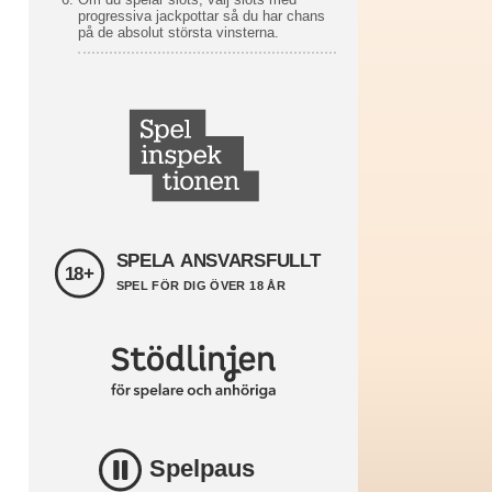
progressiva jackpottar så du har chans
på de absolut största vinsterna.
SPELA ANSVARSFULLT
18+
SPEL FÖR DIG ÖVER 18 ÅR
Spelpaus