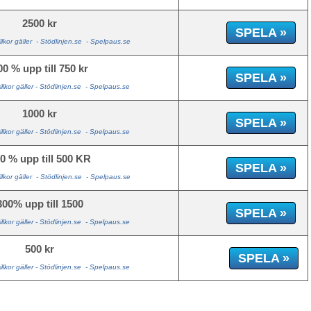
2500 kr
SPELA »
llkor gäller
Stödlinjen.se
Spelpaus.se
00 % upp till 750 kr
SPELA »
llkor gäller
Stödlinjen.se
Spelpaus.se
1000 kr
SPELA »
llkor gäller
Stödlinjen.se
Spelpaus.se
0 % upp till 500 KR
SPELA »
llkor gäller
Stödlinjen.se
Spelpaus.se
300% upp till 1500
SPELA »
llkor gäller
Stödlinjen.se
Spelpaus.se
500 kr
SPELA »
llkor gäller
Stödlinjen.se
Spelpaus.se