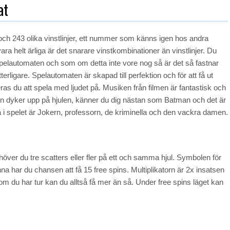
at
ch 243 olika vinstlinjer, ett nummer som känns igen hos andra
 helt ärliga är det snarare vinstkombinationer än vinstlinjer. Du
spelautomaten och som om detta inte vore nog så är det så fastnar
rligare. Spelautomaten är skapad till perfektion och för att få ut
 du att spela med ljudet på. Musiken från filmen är fantastisk och
 dyker upp på hjulen, känner du dig nästan som Batman och det är
a i spelet är Jokern, professorn, de kriminella och den vackra damen.
över du tre scatters eller fler på ett och samma hjul. Symbolen för
a har du chansen att få 15 free spins. Multiplikatorn är 2x insatsen
m du har tur kan du alltså få mer än så. Under free spins läget kan