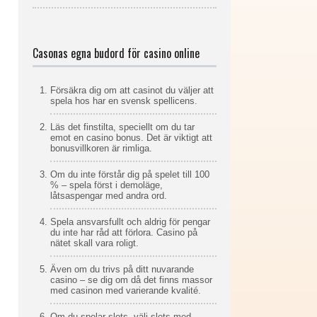
Casonas egna budord för casino online
Försäkra dig om att casinot du väljer att
spela hos har en svensk spellicens.
Läs det finstilta, speciellt om du tar
emot en casino bonus. Det är viktigt att
bonusvillkoren är rimliga.
Om du inte förstår dig på spelet till 100
% – spela först i demoläge,
låtsaspengar med andra ord.
Spela ansvarsfullt och aldrig för pengar
du inte har råd att förlora. Casino på
nätet skall vara roligt.
Även om du trivs på ditt nuvarande
casino – se dig om då det finns massor
med casinon med varierande kvalité.
Om du spelar slots, välj slots med