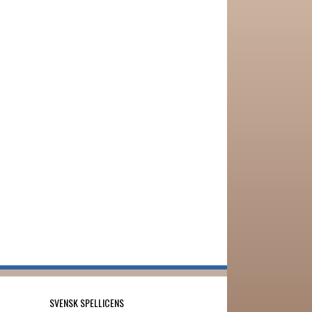
SVENSK SPELLICENS