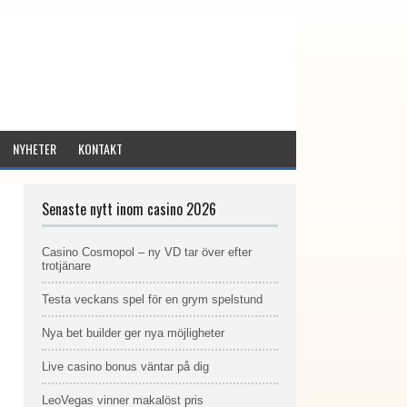
NYHETER
KONTAKT
Senaste nytt inom casino 2026
Casino Cosmopol – ny VD tar över efter
trotjänare
Testa veckans spel för en grym spelstund
Nya bet builder ger nya möjligheter
Live casino bonus väntar på dig
LeoVegas vinner makalöst pris