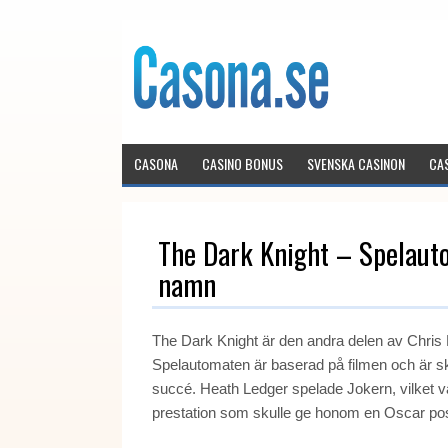
CASONA
CASINO BONUS
SVENSKA CASINON
CA
The Dark Knight – Spelaut
namn
The Dark Knight är den andra delen av Chris
Spelautomaten är baserad på filmen och är s
succé. Heath Ledger spelade Jokern, vilket 
prestation som skulle ge honom en Oscar po