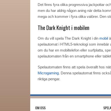
Det finns fyra olika progressiva jackpottar o
men du har aldrig någon aning när detta komme
mega och kommer i fyra olika valörer. Den st
The Dark Knight i mobilen
Om du vill spela The Dark Knight i din
mobil
ä
spelautomat i HTML5-teknologi som innebär att
om du har en mobiltelefon eller surfplatta, s
spelautomaten från en smartphone eller tablet 
Spelautomaten finns att spela överallt hos nätc
Microgaming
. Denna spelautomat finns också
riktiga pengar.
OM OSS
SPEL